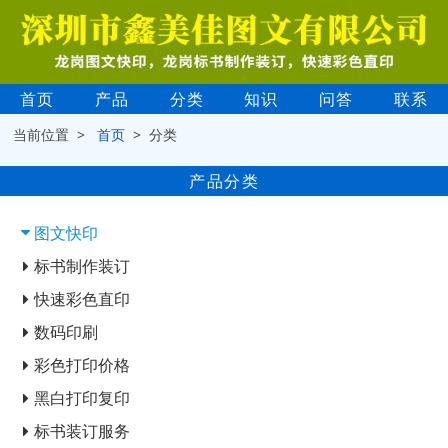
首页
产品
分类
知识
问答
联系
当前位置 >
首页
> 分类
产品分类
图文快印
标书制作装订
快速彩色直印
数码印刷
彩色打印价格
黑白打印复印
标书装订服务